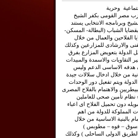
تماعية وحرية
زب مصر القومى بكفر الشيخ
يخ وبرنامجه الانتخابى يستند
 بقضايا الشباب (البطالة- المسكن-
ايا الفلاحين والعمال من خلال
فنى والارشادى للمزارعين وكذلك
ل الدولة بتعويض المزارع بفرق
ر التقاويات والاسمدة والمبيدات
ون هدفه الاساسى الدعم وليس
نية من خلال ادخال سلالات جيدة
 الدولة ويتم تفعيل دور الوحدات
لبيطريين والاهتمام بالفلاح المصرى
ء نظام تأمين صحى للعاملين
مويله دون تحميل الفلاح اى اعباء
أت المملوكة للدولة من اهم
ام بالبنية الاساسية من خلال
(دسوق – فوه – مطوبس )
الطريق الدولى الساحلى ) وكذلك