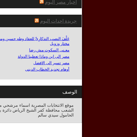
اخبار مصر اليوم
جريدة احداث اليوم
خَلْفَ النصب التذكارِىِّ للعقاد وطه حسين وم
مختار وزويل
معـنى السكوت مش رضا
مصر الى اين وماذا تعطينا الدولة
مصر تسير الى الافضل
أوهام تجديد الخطاب الدينى
الوصف
موقع الانتخابات المصرية اسماء مرشحي 
الشعب محافظة كفر الشيخ الرياض دائرة بيل
الحامول سيدي سالم