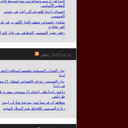
البدء فى ترميم وصيانة مدرسة أسيوط الجدي
للتعليم الأساسى
انسداد زاروق للصرف الزراعي في حوض
الخمسين
شكوى بخصوص ضعف التيار الكهربى في قري
كفر حجازي
رفض تغيير المسمى الوظيفي من قبل الوزا
جريدة اخبار مصر
بيان القوات المسلحة وقصفه لمواقع داعش
ليبيا
بيان السيسي :توعد
في ليبيا
داعش ليبيا تعلن اعدام 21 مسيحي مصر
طرابلس
مظاهرات فرنسا تندد بمذبحة شارلي ايبدو
زيارة السيسي للاقباط بعيد الميلاد المجيد