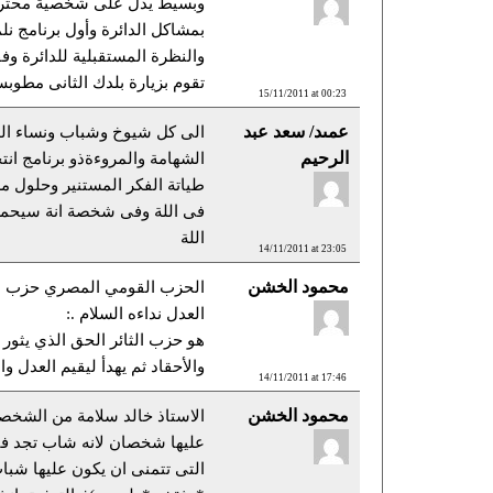
وبسيط يدل على شخصية محترم
بمشاكل الدائرة وأول برنامج نل
والنظرة المستقبلية للدائرة وف
تقوم بزيارة بلدك الثانى مطوب
15/11/2011 at 00:23
عمىد/ سعد عبد
الى كل شيوخ وشباب ونساء الد
الرحيم
الشهامة والمروءةذو برنامج ان
طياتة الفكر المستنير وحلول م
فى اللة وفى شخصة انة سيحمل 
اللة
14/11/2011 at 23:05
محمود الخشن
الحزب القومي المصري حزب ش
العدل نداءه السلام .:
هو حزب الثائر الحق الذي يثور 
والأحقاد ثم يهدأ ليقيم العدل وا
14/11/2011 at 17:46
محمود الخشن
الاستاذ خالد سلامة من الشخصي
عليها شخصان لانه شاب تجد في
التى تتمنى ان يكون عليها شب