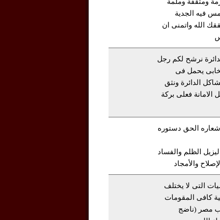
ة ومثقفة وملمة
مس فيه الجدية
ققك الله واتمنى ان
س
ائرة نرشح لكم رجل
تخابى يحمل فى
شاكل الدائرة ونثق
الامانة فعلى بركة
عاره الحق دستوره
ليزيل الظلم والفساد
لإصلاح والأمجاد
ات التى لا يختلف
ة كافى المقومات
اب مصر (ناضج