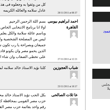
كل من وثقوا به وجعلوه فى هذه
عادل سلامه والعائله الكريمه
28/11/2011 at 08:37
احمد ابراهيم بيومى
بسم اللة الرحمن الرحيم
القاهرة
اولا انا برنامج الانتخابى الخاص
حمود
وباسم عائلة سلامة والكل يعلم ا
ليس من المصلحة الشخصية ول
جميعان وبصراحة يا رب تكون 
الذين يحمو مصر وان يكونو قاد
على تخطى الصعاب وان شاء الل
27/11/2011 at 12:21
شباب العجوزين
كلنا نؤيد الاستاذ خالد سلامه
مجلس
23/11/2011 at 18:57
ا
عا ئلات الصالحى
بكل الحب نؤيد الاستاذ خالد م
حزب مصر القومى بمحافظة كف
رقم واحد بقائمة حزب مصر الق