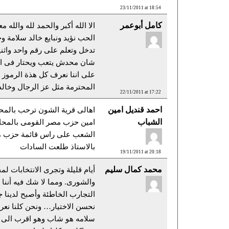
23/11/2011 at 18:54
كامل أبوعمر
الا الله أكبر والحمد لله والله 
الحب نؤيد ونبايع خالد سلامة و
تدخل وتعلم على رقم واحد واثن
شان محدش يتعب ويحتار فى الو
على اننا نعرف كل هذة الرموز
المحترمة مثل عز الرجال وخالد
22/11/2011 at 17:22
احمد قنديل امين
اهالى قرية الشون ترحب بالم
الشباب
امين حزب مصر القومى بالمحا
الشعب على راس قائمة حزب 
بالاستاذ طلعت السادات
19/11/2011 at 20:18
محمد كمال سليم
أيام قليلة وتجرى الانتخابات 
والشورى. ومما لا شك فيه أننا تع
التجارب الخاطئة وأصبح لدينا 
نحسن الاختيار… ونحن كلنا نعر
سلامه هو شاب وهو اقرب الى 