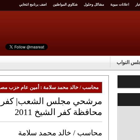
بار
اعلانات مبوبة
مشاكل وحلول
شكاوي المواطنين
اضف برنامج انتخابي
س النواب
محاسب / خالد محمد سلامة : أمين عام حزب مصر 
مرشحي مجلس الشعب| كفر الش
محافظة كفر الشيخ 2011
محاسب / خالد محمد سلامة