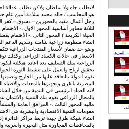
لانطلب جاه ولا سلطان ولاكن نطلب عدالة اج
هو المحاسب / خالد محمد سلامة أمين عام ح
رجل أعمال مقيم بالعجوزين – دسوق – كفر الش
لثلاثة محاور أساسية المحور الاول :- الاهتمام
الحياة الكريمة ) المحور الثانى :- الاهتمام بقض
انشاء منظومة زراعية شاملة وتقديم الدعم ال
وضع حد ضمان لأسعار المنتجات الزراعية تتكف
..
المزيد
الاسعار فى حالات الكساد الزراعى وكذلك توفي
الزراعية ببنك التسليف بعد اعادة هيكلتة ليك
تحقيق ارباح والعمل على تنشيط الثورة الحيوا
تقوم الدولة بالتعاقد عليها من الخارج وتضمنها
ة
البيطرية بالقرى وتجهيزها بالمعدات والاطباء ا
لانه العماد الرئيسى فى التنمية من خلال انشا
بالمجال الزراعى يقوم بنك التنمية والائتمان بت
ماليه المحور الثالث :- المرافق العامة والمنش
لى
مقومات التنمية الاقتصادية والبشرية هى الاهتم
انشاء شبكة طرق جيدة تربط مراكز الدائرة 
بالمحافظات المجاورة مثل البحيرة والغربية و