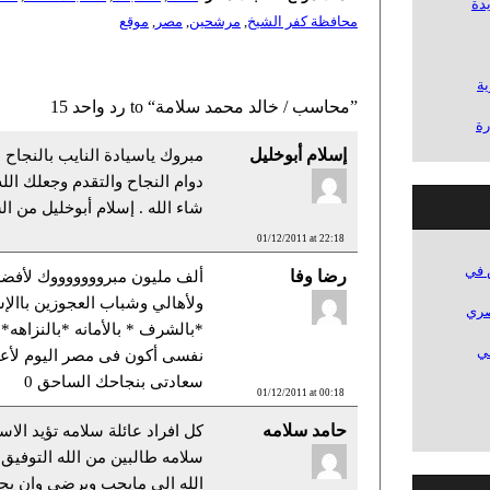
دة
محافظة كفر الشيخ
,
مرشحين
,
مصر
,
موقع
ة
15 رد واحد to “محاسب / خالد محمد سلامة”
رة
إسلام أبوخليل
مبروك ياسيادة النايب بالنجاح 
دوام النجاح والتقدم وجعلك الل
شاء الله . إسلام أبوخليل من ال
01/12/2011 at 22:18
 في
رضا وفا
ألف مليون مبروووووووك لأفضل
ولأهالي وشباب العجوزين باالإس
 بالقصاص لمقتل 21 مصري
*بالشرف * بالأمانه *بالنزاهه*ب
ي في
نفسى أكون فى مصر اليوم لأع
سعادتى بنجاحك الساحق 0
01/12/2011 at 00:18
حامد سلامه
كل افراد عائلة سلامه تؤيد الاس
سلامه طالبين من الله التوفيق 
الله الى مايحب ويرضى وان يجع