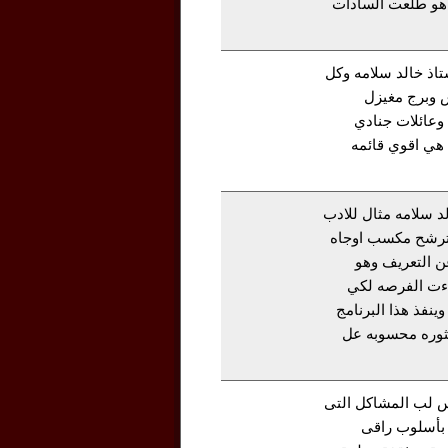
 هو طلعت السادات
اذ خالد سلامه وكل
 وبرج مغيزل
وعائلات جنادي
 هي اقوي قائمه
د سلامه مثال للادب
الترشح مكسب اوجاه
عن التعريف وهو
اءت الفرصه لكي
وينفذ هذا البرنامج
لثوره محسوبه عل
س لب المشاكل التى
 بأسلوب راقى