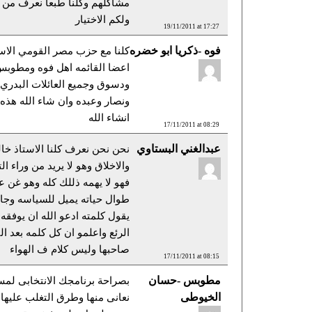
مشاكلهم وكلنا طبعا نعرف من
ولكم الاختيار
19/11/2011 at 17:27
فوه -ذكريا ابو خضره
كلنا مع حزب مصر القومي الاست
اعضا القائمه اهل فوه ومطوبس
ودسوق وجميع العائلات البدري 
ونصار وعبده وان شاء الله هذه
انشاء الله
17/11/2011 at 08:29
عبدالغني البستاوي
نحن نحن نعرف كلنا الاستاذ خال
والاخلاق وهو لا يريد من وراء 
فهو لا يهمه ذللك كله وهو غن 
طوال حياته يميل للسياسه وج
يقول كلمته ادعو الله ان يوفقه 
الرئع واعلمو ان كل كلمه بعد ا
صاحبها وليس كلام ف الهواء
17/11/2011 at 08:15
مطوبس -حسان
بصراحة برنامجك الانتخابى لم
الخيوطى
نعانى منها وطرق التغلب عليها