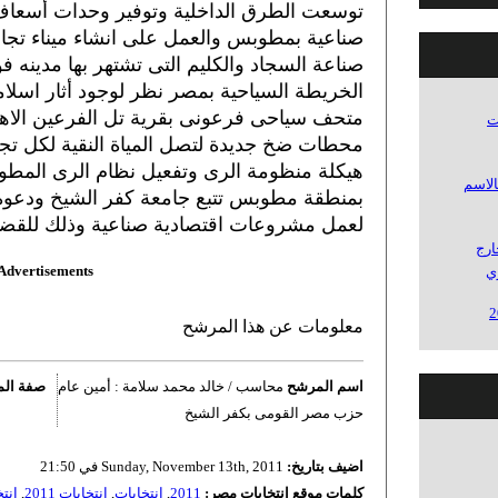
توسعت الطرق الداخلية وتوفير وحدات أسعا
صناعية بمطوبس والعمل على انشاء ميناء تج
صناعة السجاد والكليم التى تشتهر بها مدينه ف
الخريطة السياحية بمصر نظر لوجود أثار اسلام
متحف سياحى فرعونى بقرية تل الفرعين الاهت
ات
محطات ضخ جديدة لتصل المياة النقية لكل تج
هيكلة منظومة الرى وتفعيل نظام الرى المطو
الاسم
بمنطقة مطوبس تتبع جامعة كفر الشيخ ودعوة 
لعمل مشروعات اقتصادية صناعية وذلك للقضاء
ارج
Advertisements
ي
معلومات عن هذا المرشح
اسم المرشح
محاسب / خالد محمد سلامة : أمين عام
صفة ال
حزب مصر القومى بكفر الشيخ
اضيف بتاريخ:
Sunday, November 13th, 2011 في 21:50
كلمات موقع انتخابات مصر:
2011
,
انتخابات
,
انتخابات 2011
,
انت