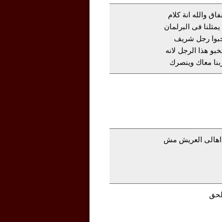
فاق والله انة كلام
ثلنا فى البرلمان
تخبوا رجل شريف
بو هذا الرجل لانه
بنا معاك وينصرك
اهالى العريش مش
لحق