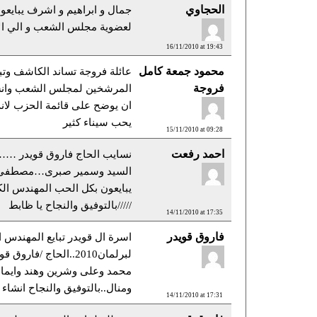
الحجاوي
جمال و ابراهيم و اشرف يبايع
لعضوية مجلس الشعب و الي ال
16/11/2010 at 19:43
محمود جمعة كامل
عائلة فروجة تساند الكاشف وتب
فروجة
المرشخين لمجلس الشعب وان
ان يوضح على قائمة الحزب لان
يحب سيناء كثير
15/11/2010 at 09:28
احمد رفعت
نسايب الحاج فاروق قويدر …
السيد وسمير صبرى…مصطفى 
/////بالتوفيق والنجاح يا ظابط
14/11/2010 at 17:35
فاروق قويدر
اسرة ال قويدر تبايع المهندس
لبرلمان2010..الحاج /فا
محمد وعلى وشرين وهند وايمان
ومنال..بالتوفيق والنجاح انشاء ا
14/11/2010 at 17:31