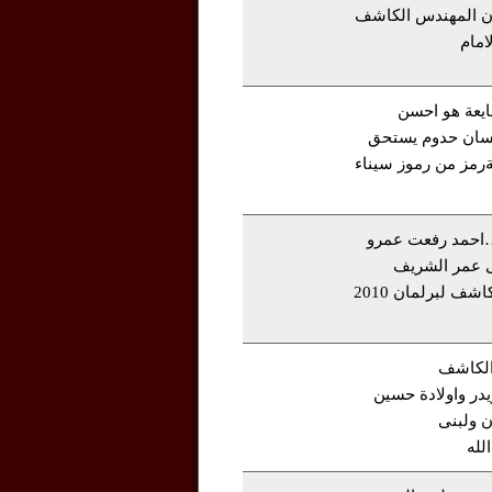
ون المهندس الكاشف
امام
ايعة هو احسن
سان حدوم يستحق
ةرمز من رموز سيناء
…احمد رفعت عمرو
عمر الشريف
يبايعون بكل الحب المهندس الكاشف لبرلمان 2010
 الكاشف
روق قويدر واولادة حسين
 ولبنى
لله