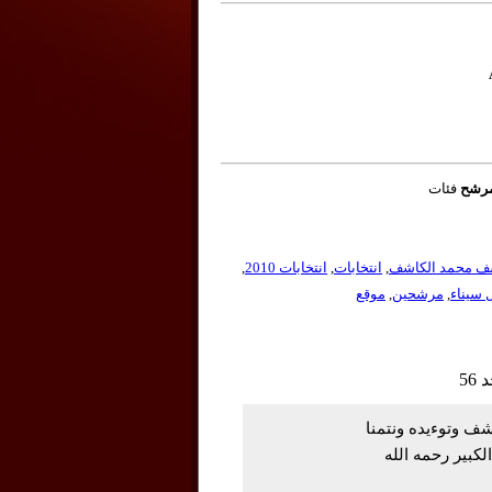
مرشح
فئات
ف محمد الكاشف
,
انتخابات
,
انتخابات 2010
,
سيناء
,
مرشحين
,
موقع
شف وتوءيده ونتمنا
كبير رحمه الله