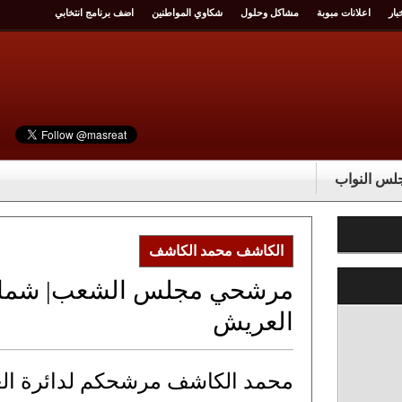
بار
اعلانات مبوبة
مشاكل وحلول
شكاوي المواطنين
اضف برنامج انتخابي
س النواب
الكاشف محمد الكاشف
مرشحي مجلس الشعب| شمال س
العريش
محمد الكاشف مرشحكم لدائرة ال