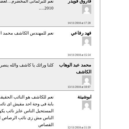
فاروق قويدر
نعم للبرلمانى المخضرم…لعض
2010….
14/11/2010 at 17:28
فهد رفاعي
نعم للمهندس الكاشف محمد ا
14/11/2010 at 15:54
محمد عبد الوهاب
كلنا ورائك يا كاشف والله ينصر
الكاشف
13/11/2010 at 10:07
ابوشيتة
نعم للكاشف هو النائب الحقيق
بابة فى وجة احد مفيش اى نائب
المستحيل الناس عايز نائب يك
الناس مش زى نائب الرصاص ال
القصاص
12/11/2010 at 11:59