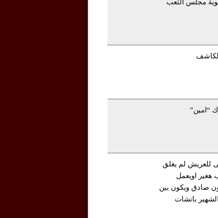
وية مجلس الثعب
لكاشف
ك “امين”
ى للعريش لم يغلق
 هغير اويعمل
ون صادق ويكون بين
شهير بانشات