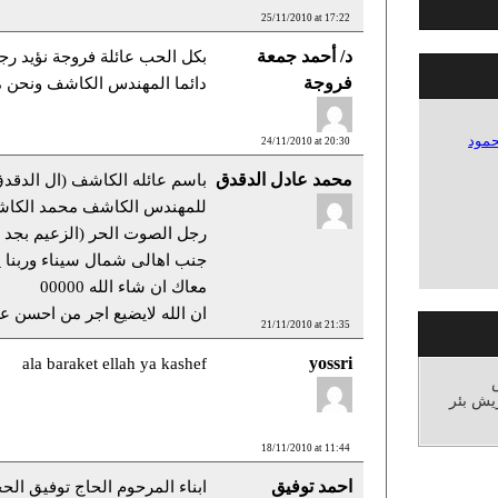
25/11/2010 at 17:22
د/ أحمد جمعة
بكل الحب عائلة فروجة نؤيد رجل
فروجة
دائما المهندس الكاشف ونحن 
حمود
24/11/2010 at 20:30
محمد عادل الدقدق
باسم عائله الكاشف (ال الدقدق)
للمهندس الكاشف محمد الكاش
رجل الصوت الحر (الزعيم بجد )
جنب اهالى شمال سيناء وربنا 
معاك ان شاء الله 00000
ان الله لايضيع اجر من احسن عم
21/11/2010 at 21:35
yossri
ala baraket ellah ya kashef
يش بئر
18/11/2010 at 11:44
احمد توفيق
ابناء المرحوم الحاج توفيق الح