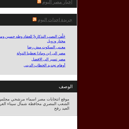
اخبار مصر اليوم
جريدة احداث اليوم
خَلْفَ النصب التذكارِىِّ للعقاد وطه حسين وم
مختار وزويل
معـنى السكوت مش رضا
مصر الى اين وماذا تعطينا الدولة
مصر تسير الى الافضل
أوهام تجديد الخطاب الدينى
الوصف
موقع انتخابات مصر اسماء مرشحي مجلس
الشعب المصري محافظة شمال سيناء العر
العبد رفح