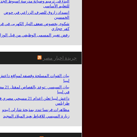
البدء فى ترميم وصيانة مدرسة أسيوط الجدي
للتعليم الأساسى
انسداد زاروق للصرف الزراعي في حوض
الخمسين
شكوى بخصوص ضعف التيار الكهربى في قري
كفر حجازي
رفض تغيير المسمى الوظيفي من قبل الوزا
جريدة اخبار مصر
بيان القوات المسلحة وقصفه لمواقع داعش
ليبيا
بيان السيسي :توعد
في ليبيا
داعش ليبيا تعلن اعدام 21 مسيحي مصر
طرابلس
مظاهرات فرنسا تندد بمذبحة شارلي ايبدو
زيارة السيسي للاقباط بعيد الميلاد المجيد